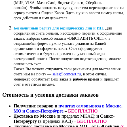
(МИР, VISA, MasterCard, Яндекс.Деньги, Сбербанк
онлайн). Чтобы оплатить покупку, система перенаправит вас на
сервер системы Яндекс.Касса. Здесь нужно ввести номер карты,
срок действия и имя держателя.
Безналичный расчет для юридических лиц и ИП.
Для
оформления счёта онлайн, необходимо перейти к оформлению
заказа, выбрать способ оплаты «ВЫСТАВИТЬ СЧЕТ», в
открывшейся форме нужно указать реквизиты Вашей
организации и оформить заказ. Счет сформируется
автоматически и будет направлен на указанный адрес
электронной почты. После получения подтверждения, можете
оплачивать счет.
Также Вы можете отправить свои реквизиты для выставления
счета нам на почту —
sales@comcart.ru
, в этом случае,
менеджер обработает Ваш заказ
в рабочее время
и пришлёт
счет в ответном письме.
Стоимость и условия доставки заказов
Получение товаров в
пунктах самовывоза в Москве,
МО и Санкт-Петербурге
–
БЕСПЛАТНО
Доставка по Москве
(в пределах МКАД)
и Санкт-
Петербургу
(в пределах КАД) –
БЕСПЛАТНО
Экспресс доставка по Москве и МО
– от 650 рублей
(
с