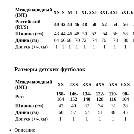
Международный
XS
S
M
L
XL
2XL
3XL
4XL
5XL
(INT)
Российский
40
42
44
46
48
50
52
54
56
(RUS)
Ширина (см)
43
44
46
48
50
52
54
56
58
Длина (см)
64
66
68
70
72
74
76
78
80
Допуск (+/-, см)
1
1
1
1
1
1
1
1
1
Размеры детских футболок
Международный
XS
2XS
3XS
4XS
5XS
6XS
(INT)
158-
146-
134-
122-
110-
98-
Рост
164
152
140
128
116
104
Ширина (см)
42
40
37
34
31
28
Длина (см)
60
57
54
51
48
45
Допуск (+/-, см)
1
1
1
1
1
1
Описание