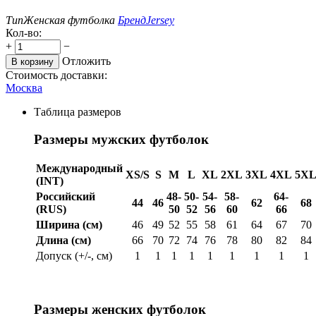
Тип
Женская футболка
Бренд
Jersey
Кол-во:
+
−
Отложить
В корзину
Стоимость доставки:
Москва
Таблица размеров
Размеры мужских футболок
Международный
XS/S
S
M
L
XL
2XL
3XL
4XL
5X
(INT)
Российский
48-
50-
54-
58-
64-
44
46
62
68
(RUS)
50
52
56
60
66
Ширина (см)
46
49
52
55
58
61
64
67
70
Длина (см)
66
70
72
74
76
78
80
82
84
Допуск (+/-, см)
1
1
1
1
1
1
1
1
1
Размеры женских футболок