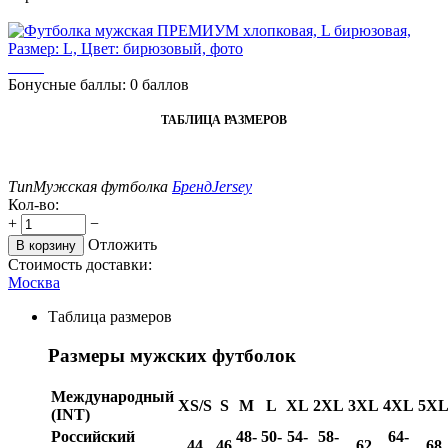
Бонусные баллы:
0 баллов
ТАБЛИЦА РАЗМЕРОВ
Тип
Мужская футболка
Бренд
Jersey
Кол-во:
+
−
Отложить
В корзину
Стоимость доставки:
Москва
Таблица размеров
Размеры мужских футболок
Международный
XS/S
S
M
L
XL
2XL
3XL
4XL
5X
(INT)
Российский
48-
50-
54-
58-
64-
44
46
62
68