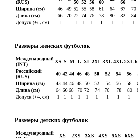
(RUS)
50
52
56
60
66
Ширина (см)
46
49
52
55
58
61
64
67
70
Длина (см)
66
70
72
74
76
78
80
82
84
Допуск (+/-, см)
1
1
1
1
1
1
1
1
1
Размеры женских футболок
Международный
XS
S
M
L
XL
2XL
3XL
4XL
5XL
(INT)
Российский
40
42
44
46
48
50
52
54
56
(RUS)
Ширина (см)
43
44
46
48
50
52
54
56
58
Длина (см)
64
66
68
70
72
74
76
78
80
Допуск (+/-, см)
1
1
1
1
1
1
1
1
1
Размеры детских футболок
Международный
XS
2XS
3XS
4XS
5XS
6XS