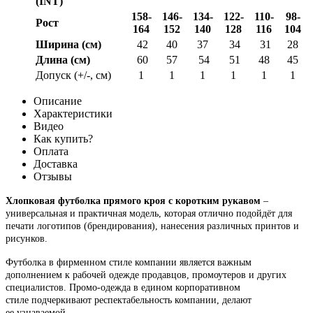
(INT)
158-
146-
134-
122-
110-
98-
Рост
164
152
140
128
116
104
Ширина (см)
42
40
37
34
31
28
Длина (см)
60
57
54
51
48
45
Допуск (+/-, см)
1
1
1
1
1
1
Описание
Характеристики
Видео
Как купить?
Оплата
Доставка
Отзывы
Хлопковая футболка прямого кроя с коротким рукавом
–
универсальная и практичная модель, которая отлично подойдёт для
печати логотипов (брендирования), нанесения различных принтов и
рисунков.
Футболка в фирменном стиле компании является важным
дополнением к рабочей одежде продавцов, промоутеров и других
специалистов. Промо-одежда в едином корпоративном
стиле подчеркивают респектабельность компании, делают
ее узнаваемой.