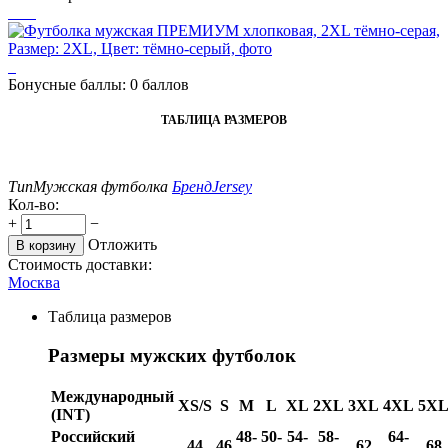
Бонусные баллы:
0 баллов
ТАБЛИЦА РАЗМЕРОВ
Тип
Мужская футболка
Бренд
Jersey
Кол-во:
+
−
Отложить
В корзину
Стоимость доставки:
Москва
Таблица размеров
Размеры мужских футболок
Международный
XS/S
S
M
L
XL
2XL
3XL
4XL
5X
(INT)
Российский
48-
50-
54-
58-
64-
44
46
62
68