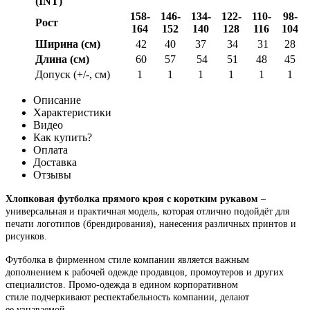
(INT)
158-
146-
134-
122-
110-
98-
Рост
164
152
140
128
116
104
Ширина (см)
42
40
37
34
31
28
Длина (см)
60
57
54
51
48
45
Допуск (+/-, см)
1
1
1
1
1
1
Описание
Характеристики
Видео
Как купить?
Оплата
Доставка
Отзывы
Хлопковая футболка прямого кроя с коротким рукавом
–
универсальная и практичная модель, которая отлично подойдёт для
печати логотипов (брендирования), нанесения различных принтов и
рисунков.
Футболка в фирменном стиле компании является важным
дополнением к рабочей одежде продавцов, промоутеров и других
специалистов. Промо-одежда в едином корпоративном
стиле подчеркивают респектабельность компании, делают
ее узнаваемой.