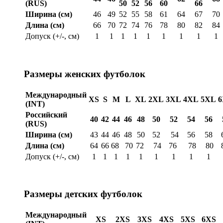
(RUS)
50
52
56
60
66
Ширина (см)
46
49
52
55
58
61
64
67
70
Длина (см)
66
70
72
74
76
78
80
82
84
Допуск (+/-, см)
1
1
1
1
1
1
1
1
1
Размеры женских футболок
Международный
XS
S
M
L
XL
2XL
3XL
4XL
5XL
(INT)
Российский
40
42
44
46
48
50
52
54
56
(RUS)
Ширина (см)
43
44
46
48
50
52
54
56
58
Длина (см)
64
66
68
70
72
74
76
78
80
Допуск (+/-, см)
1
1
1
1
1
1
1
1
1
Размеры детских футболок
Международный
XS
2XS
3XS
4XS
5XS
6XS