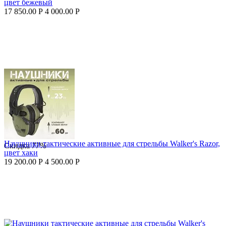
цвет бежевый
17 850.00
Р
4 000.00
Р
Наушники тактические активные для стрельбы Walker's Razor,
Скидка
77%
цвет хаки
19 200.00
Р
4 500.00
Р