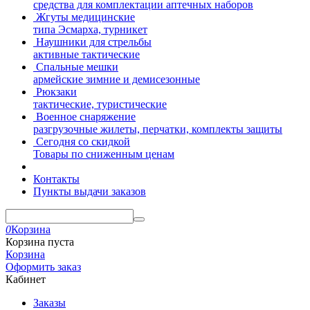
средства для комплектации аптечных наборов
Жгуты медицинские
типа Эсмарха, турникет
Наушники для стрельбы
активные тактические
Спальные мешки
армейские зимние и демисезонные
Рюкзаки
тактические, туристические
Военное снаряжение
разгрузочные жилеты, перчатки, комплекты защиты
Сегодня со скидкой
Товары по сниженным ценам
Контакты
Пункты выдачи заказов
0
Корзина
Корзина пуста
Корзина
Оформить заказ
Кабинет
Заказы