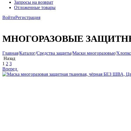
Запросы на возврат
Отложенные товары
Войти
Регистрация
МНОГОРАЗОВЫЕ ЗАЩИТНЫ
Главная
/
Каталог
/
Средства защиты
/
Маски многоразовые
/
Хлопко
Назад
1
2
3
Вперед