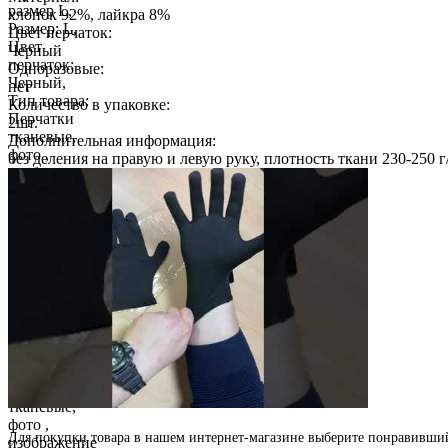
хлопок 92%, лайкра 8%
Цвет перчаток:
Черный
Одноразовые:
нет
Количество в упаковке:
2
шт.
Дополнительная информация:
без деления на правую и левую руку, плотность ткани 230-250 г
Для покупки товара в нашем интернет-магазине выберите понравившийс