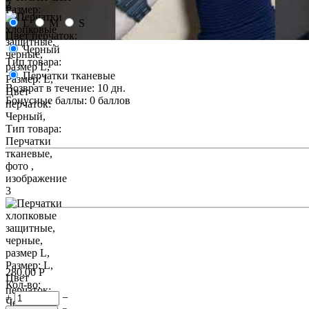
Размер:
L
M
S
Цвет перчаток:
Черный
Тип товара:
Перчатки тканевые
Возврат в течение:
10 дн.
Бонусные баллы:
0 баллов
280.00
Р
Кол-во:
+
−