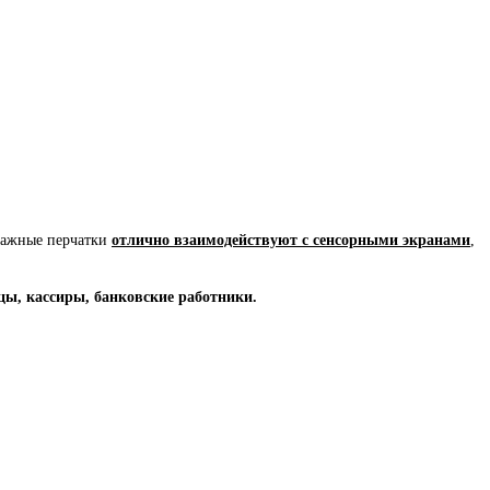
отажные перчатки
отлично взаимодействуют с сенсорными экранами
,
цы, кассиры, банковские работники.