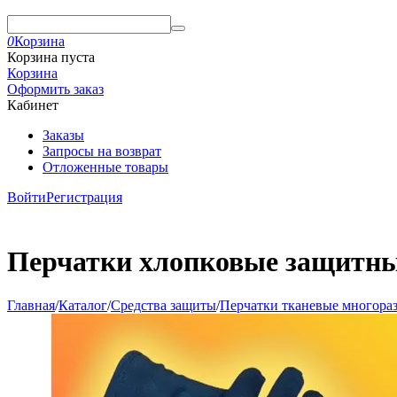
0
Корзина
Корзина пуста
Корзина
Оформить заказ
Кабинет
Заказы
Запросы на возврат
Отложенные товары
Войти
Регистрация
Перчатки хлопковые защитные
Главная
/
Каталог
/
Средства защиты
/
Перчатки тканевые многора