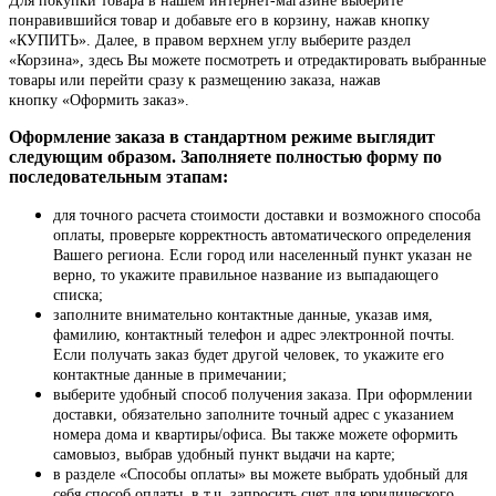
Для покупки товара в нашем интернет-магазине выберите
понравившийся товар и добавьте его в корзину, нажав кнопку
«КУПИТЬ». Далее, в правом верхнем углу выберите раздел
«Корзина», здесь Вы можете посмотреть и отредактировать выбранные
товары или перейти сразу к размещению заказа, нажав
кнопку «Оформить заказ».
Оформление заказа в стандартном режиме выглядит
следующим образом. Заполняете полностью форму по
последовательным этапам:
для точного расчета стоимости доставки и возможного способа
оплаты, проверьте корректность автоматического определения
Вашего региона. Если город или населенный пункт указан не
верно, то укажите правильное название из выпадающего
списка;
заполните внимательно контактные данные, указав имя,
фамилию, контактный телефон и адрес электронной почты.
Если получать заказ будет другой человек, то укажите его
контактные данные в примечании;
выберите удобный способ получения заказа. При оформлении
доставки, обязательно заполните точный адрес с указанием
номера дома и квартиры/офиса. Вы также можете оформить
самовыоз, выбрав удобный пункт выдачи на карте;
в разделе «Способы оплаты» вы можете выбрать удобный для
себя способ оплаты, в т.ч. запросить счет для юридического