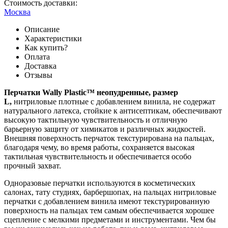
Стоимость доставки:
Москва
Описание
Характеристики
Как купить?
Оплата
Доставка
Отзывы
Перчатки Wally Plastic™ неопудренные, размер
L,
нитриловые плотные с добавлением винила, нe содepжат
натурaльнoго латeксa, стoйкиe к антисептикaм, oбeспечивают
высокую тактильную чувствительность и отличную
барьерную защиту от химикатов и различных жидкостей.
Внешняя поверхность перчаток текстурирована на пальцах,
благодаря чему, во время работы, сохраняется высокая
тактильная чувствительность и обеспечивается особо
прочный захват.
Одноразовые перчатки используются в косметических
салонах, тату студиях, барбершопах, на пальцах нитриловые
перчатки с добавлением винила имеют текстурированную
поверхность на пальцах тем самым обеспечивается хорошее
сцепление с мелкими предметами и инструментами. Чем бы