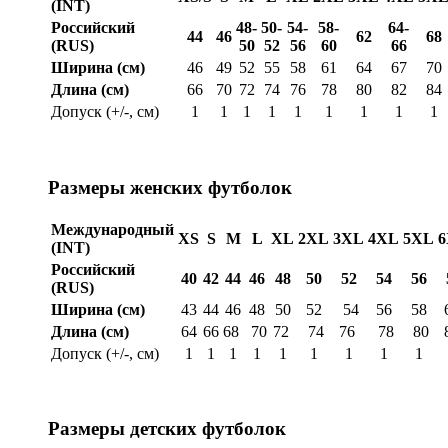
(INT)
Российский
48-
50-
54-
58-
64-
44
46
62
68
(RUS)
50
52
56
60
66
Ширина (см)
46
49
52
55
58
61
64
67
70
Длина (см)
66
70
72
74
76
78
80
82
84
Допуск (+/-, см)
1
1
1
1
1
1
1
1
1
Размеры женских футболок
Международный
XS
S
M
L
XL
2XL
3XL
4XL
5XL
(INT)
Российский
40
42
44
46
48
50
52
54
56
(RUS)
Ширина (см)
43
44
46
48
50
52
54
56
58
Длина (см)
64
66
68
70
72
74
76
78
80
Допуск (+/-, см)
1
1
1
1
1
1
1
1
1
Размеры детских футболок