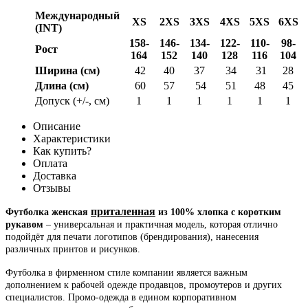
Международный
XS
2XS
3XS
4XS
5XS
6XS
(INT)
158-
146-
134-
122-
110-
98-
Рост
164
152
140
128
116
104
Ширина (см)
42
40
37
34
31
28
Длина (см)
60
57
54
51
48
45
Допуск (+/-, см)
1
1
1
1
1
1
Описание
Характеристики
Как купить?
Оплата
Доставка
Отзывы
приталенная
Футболка женская
из 100% хлопка с коротким
рукавом
– универсальная и практичная модель, которая отлично
подойдёт для печати логотипов (брендирования), нанесения
различных принтов и рисунков.
Футболка в фирменном стиле компании является важным
дополнением к рабочей одежде продавцов, промоутеров и других
специалистов. Промо-одежда в едином корпоративном