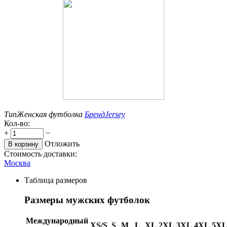
Тип
Женская футболка
Бренд
Jersey
Кол-во:
+
−
Отложить
В корзину
Стоимость доставки:
Москва
Таблица размеров
Размеры мужских футболок
Международный
XS/S
S
M
L
XL
2XL
3XL
4XL
5X