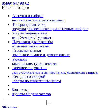
8(499)
647-98-62
Каталог товаров
Аптечки и наборы
тактические укомплектованные
Товары для аптечки
средства для комплектации аптечных наборов
Жгуты медицинские
типа Эсмарха, турникет
Наушники для стрельбы
активные тактические
Спальные мешки
армейские зимние и демисезонные
Рюкзаки
тактические, туристические
Военное снаряжение
разгрузочные жилеты, перчатки, комплекты защиты
Сегодня со скидкой
Товары по сниженным ценам
Контакты
Пункты выдачи заказов
0
Корзина