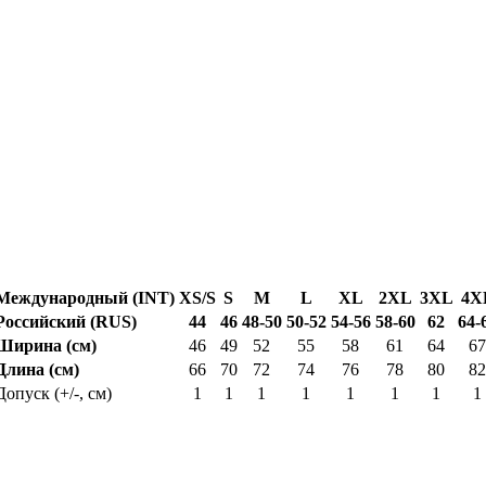
Международный (INT)
XS/S
S
M
L
XL
2XL
3XL
4X
Российский (RUS)
44
46
48-50
50-52
54-56
58-60
62
64-
Ширина (см)
46
49
52
55
58
61
64
67
Длина (см)
66
70
72
74
76
78
80
82
Допуск (+/-, см)
1
1
1
1
1
1
1
1