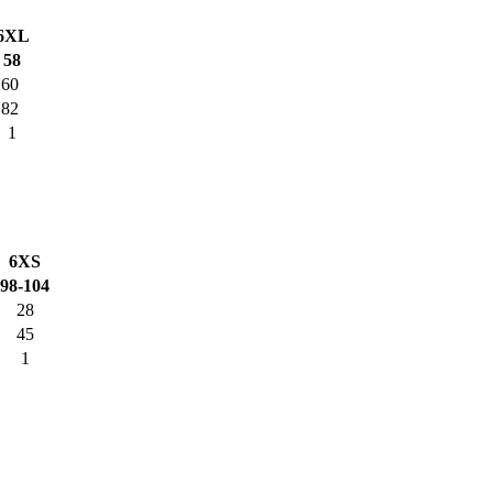
6XL
58
60
82
1
6XS
98-104
28
45
1