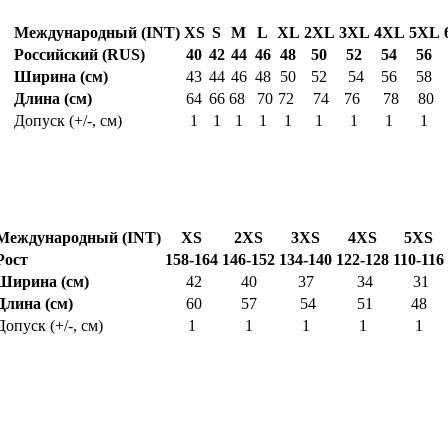
Международный (INT)
XS
S
M
L
XL
2XL
3XL
4XL
5XL
Российский (RUS)
40
42
44
46
48
50
52
54
56
Ширина (см)
43
44
46
48
50
52
54
56
58
Длина (см)
64
66
68
70
72
74
76
78
80
Допуск (+/-, см)
1
1
1
1
1
1
1
1
1
Международный (INT)
XS
2XS
3XS
4XS
5XS
Рост
158-164
146-152
134-140
122-128
110-116
Ширина (см)
42
40
37
34
31
Длина (см)
60
57
54
51
48
Допуск (+/-, см)
1
1
1
1
1